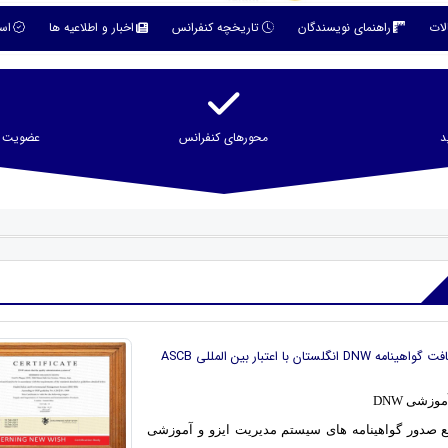
لات
راهنمای نویسندگان
تاریخچه کنفرانس
اخبار و اطلاعیه ها
است
د
محورهای کنفرانس
عضویت در
DNW انگلستان با اعتبار بین المللی ASCB
وزشی DNW
رجع صدور گواهینامه های سیستم مدیریت ایزو و آموزشی