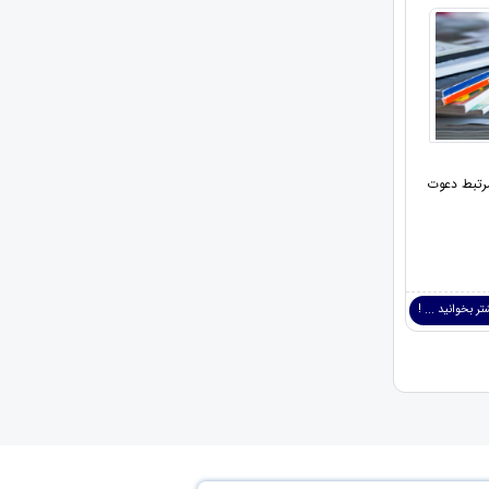
مرتبط دعوت
ر بخوانید ... !