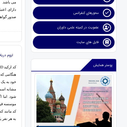
می باشد.
محورهای کنفرانس
صدور گواهین
عضویت در کمیته علمی داوران
فایل های سایت
لزوم دریافت 
پوستر همایش
کد ارکید ORCID چه کاربردی دارد؟
هنگامی که 
خود به یک
مشابه اسم 
شود. اما اگ
کد مانند ک
به هر نفر 