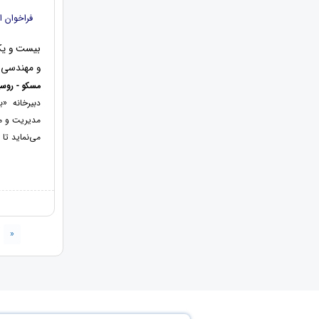
فراخوان ا
بیست و یکم
و مهندسی 
مسکو - روسیه 28 خرداد
دبیرخانه «
مدیریت و مه
می‌نماید تا
«