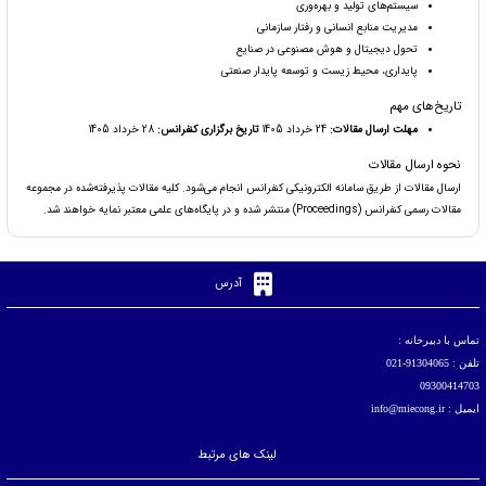
سیستم‌های تولید و بهره‌وری
مدیریت منابع انسانی و رفتار سازمانی
تحول دیجیتال و هوش مصنوعی در صنایع
پایداری، محیط زیست و توسعه پایدار صنعتی
تاریخ‌های مهم
مهلت ارسال مقالات:
24 خرداد 1405
تاریخ برگزاری کنفرانس:
28 خرداد 1405
نحوه ارسال مقالات
ارسال مقالات از طریق سامانه الکترونیکی کنفرانس انجام می‌شود. کلیه مقالات پذیرفته‌شده در مجموعه
مقالات رسمی کنفرانس (Proceedings) منتشر شده و در پایگاه‌های علمی معتبر نمایه خواهند شد.
آدرس
تماس با دبیرخانه :
تلفن : 91304065-021
09300414703
ایمیل : info@miecong.ir
لینک های مرتبط