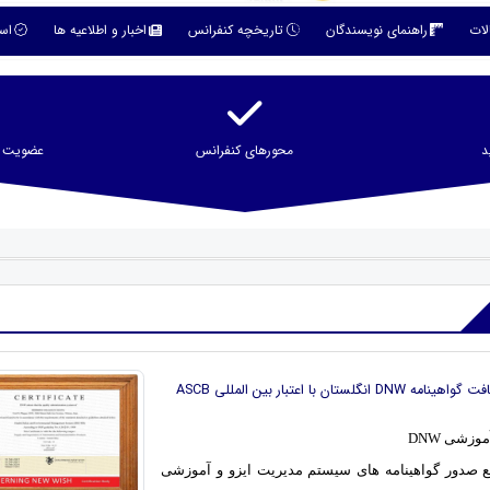
لات
راهنمای نویسندگان
تاریخچه کنفرانس
اخبار و اطلاعیه ها
است
د
محورهای کنفرانس
عضویت در
DNW انگلستان با اعتبار بین المللی ASCB
وزشی DNW
رجع صدور گواهینامه های سیستم مدیریت ایزو و آموزشی