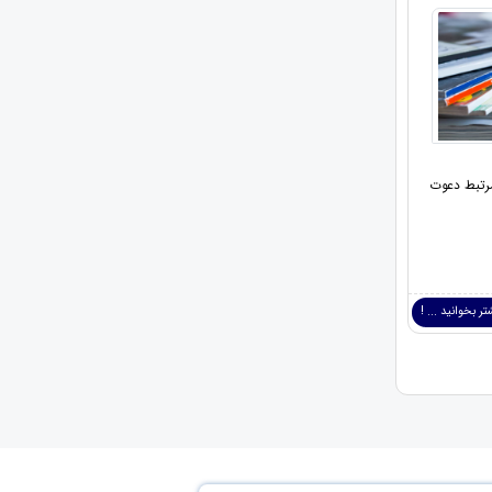
مرتبط دعوت
ر بخوانید ... !