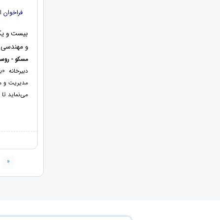
فراخوان ا
بیست و یکم
و مهندسی 
مسکو - روسیه 28 خرداد
دبیرخانه «
مدیریت و مه
می‌نماید تا
«