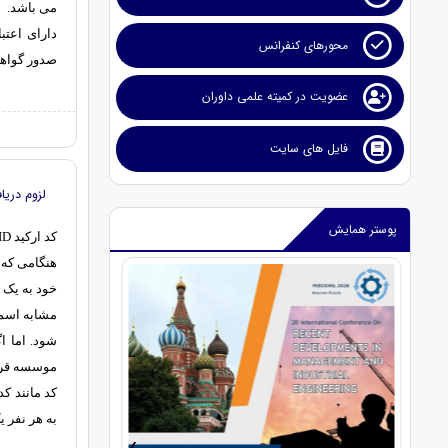
می باشد.
محورهای کنفرانس
صدور گواهین
عضویت در کمیته علمی داوران
فایل های سایت
لزوم دریافت 
پوستر همایش
کد ارکید ORCID چه کاربردی دارد؟
هنگامی که 
خود به یک
مشابه اسم 
شود. اما اگ
کد مانند ک
به هر نفر 